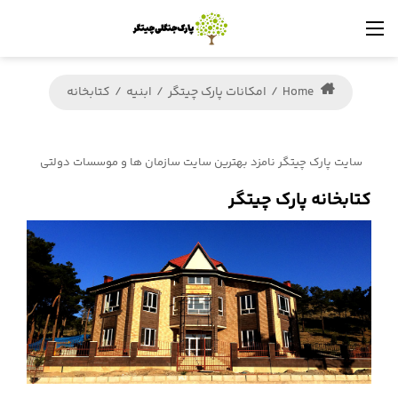
Home
/
امکانات پارک چیتگر
/
ابنیه
/
کتابخانه
سایت پارک چیتگر نامزد بهترین سایت سازمان ها و موسسات دولتی
جشنواره وب ایران شد
کتابخانه پارک چیتگر
استقرار خودرو های اشتراکی بدون راننده در تهران/ احداث پل طبیعت 2
در محدوده پارک چیتگر
گردهمایی دوچرخه‌سواران زیست محیطی در پارک جنگلی چیتگر برگزار
شد