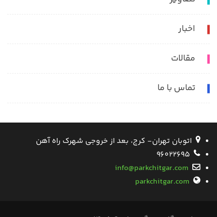
اخبار
مقالات
تماس با ما
اتوبان تهران- کرج، بعد از خروجی شهرک راه آهن
96022695
info@parkchitgar.com
parkchitgar.com