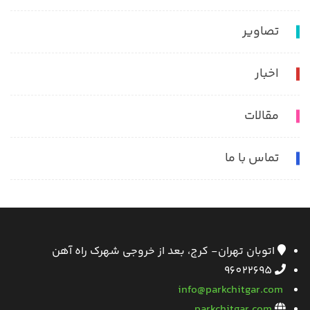
تصاویر
اخبار
مقالات
تماس با ما
اتوبان تهران- کرج، بعد از خروجی شهرک راه آهن
96022695
info@parkchitgar.com
parkchitgar.com